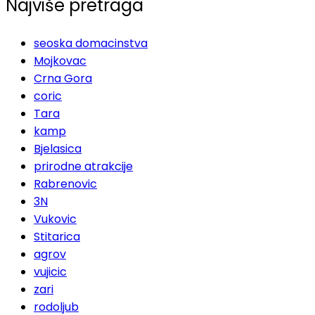
Najviše pretraga
seoska domacinstva
Mojkovac
Crna Gora
coric
Tara
kamp
Bjelasica
prirodne atrakcije
Rabrenovic
3N
Vukovic
Stitarica
agrov
vujicic
zari
rodoljub