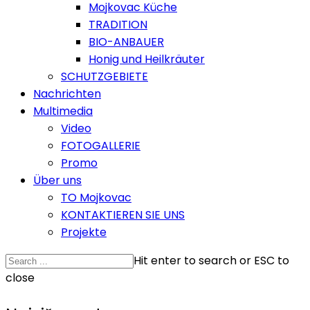
Mojkovac Küche
TRADITION
BIO-ANBAUER
Honig und Heilkräuter
SCHUTZGEBIETE
Nachrichten
Multimedia
Video
FOTOGALLERIE
Promo
Über uns
TO Mojkovac
KONTAKTIEREN SIE UNS
Projekte
Hit enter to search or ESC to
close