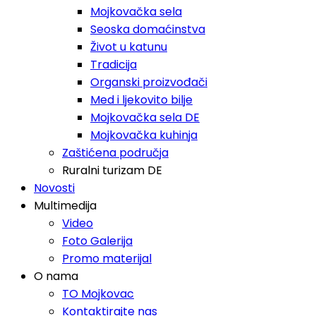
Mojkovačka sela
Seoska domaćinstva
Život u katunu
Tradicija
Organski proizvođači
Med i ljekovito bilje
Mojkovačka sela DE
Mojkovačka kuhinja
Zaštićena područja
Ruralni turizam DE
Novosti
Multimedija
Video
Foto Galerija
Promo materijal
O nama
TO Mojkovac
Kontaktirajte nas