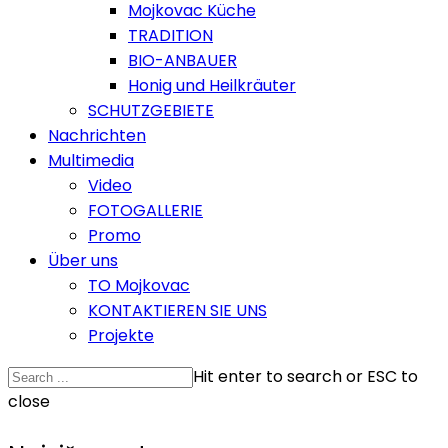
Mojkovac Küche
TRADITION
BIO-ANBAUER
Honig und Heilkräuter
SCHUTZGEBIETE
Nachrichten
Multimedia
Video
FOTOGALLERIE
Promo
Über uns
TO Mojkovac
KONTAKTIEREN SIE UNS
Projekte
Hit enter to search or ESC to
close