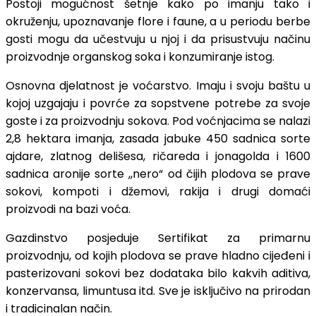
Postoji mogućnost šetnje kako po imanju tako i
okruženju, upoznavanje flore i faune, a u periodu berbe
gosti mogu da učestvuju u njoj i da prisustvuju načinu
proizvodnje organskog soka i konzumiranje istog.
Osnovna djelatnost je voćarstvo. Imaju i svoju baštu u
kojoj uzgajaju i povrće za sopstvene potrebe za svoje
goste i za proizvodnju sokova. Pod voćnjacima se nalazi
2,8 hektara imanja, zasada jabuke 450 sadnica sorte
ajdare, zlatnog delišesa, ričareda i jonagolda i 1600
sadnica aronije sorte ,,nero“ od čijih plodova se prave
sokovi, kompoti i džemovi, rakija i drugi domaći
proizvodi na bazi voća.
Gazdinstvo posjeduje Sertifikat za primarnu
proizvodnju, od kojih plodova se prave hladno cijeđeni i
pasterizovani sokovi bez dodataka bilo kakvih aditiva,
konzervansa, limuntusa itd. Sve je isključivo na prirodan
i tradicinalan način.