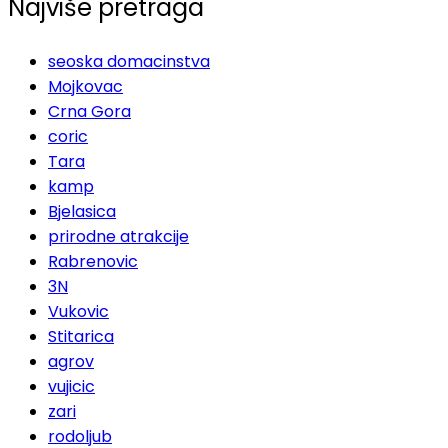
Najviše pretraga
seoska domacinstva
Mojkovac
Crna Gora
coric
Tara
kamp
Bjelasica
prirodne atrakcije
Rabrenovic
3N
Vukovic
Stitarica
agrov
vujicic
zari
rodoljub