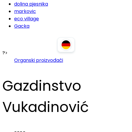
dolina pjesnika
markovic
eco village
Gacka
?>
Organski proizvođači
Gazdinstvo
Vukadinović