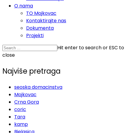
O nama
TO Mojkovac
Kontaktirajte nas
Dokumenta
Projekti
Hit enter to search or ESC to
close
Najviše pretraga
seoska domacinstva
Mojkovac
Crna Gora
coric
Tara
kamp
Bjelasica