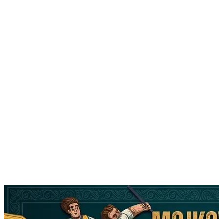
Turističke novosti
Novosti TO Mojkovac