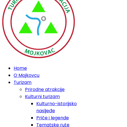
Home
O Mojkovcu
Turizam
Prirodne atrakcije
Kulturni turizam
Kulturno-istorijsko
nasljeđe
Priče i legende
Tematske rute