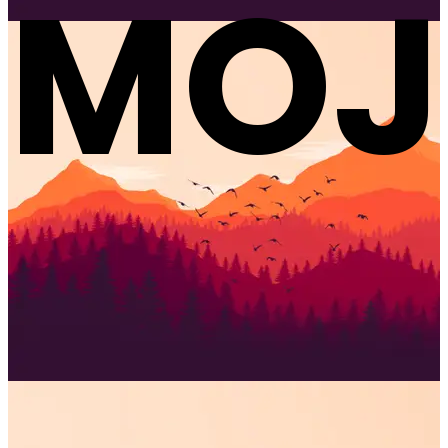
JKOV
divlji