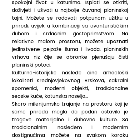
spokojni život u katunima. Isplati se otkriti,
doživjeti i uživati u najbolje čuvanoj planinskoj
tajni. Možete se radovati potpunom užitku u
prirodi, uvijek u kombinaciji sa avanturističkim
duhom i srdačnim gostoprimstvom. Na
relativno malom prostoru, možete upoznati
jedinstvene pejzaže šuma i livada, planinskih
vrhova niz čije se obronke pjenušaju čisti
planinski potoci.
Kulturno-istorijsko nasleđe čine arheološki
lokaliteti srednjovjekovnog Brskova, sakralni
spomenici, moderni objekti, tradicionalne
seoske kuće, katunska naselja...
Skoro milenijumsko trajanje na prostoru koji je
samo priroda mogla da podari ostavilo je
tragove materijalne i duhovne kulture. Sa
tradicionalnim nasleđem i modernim
dostignućima možete na svakom koraku