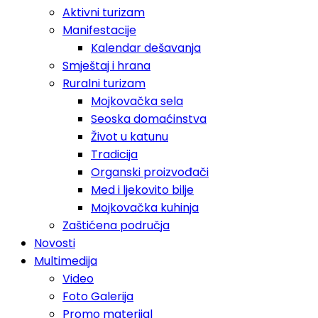
Aktivni turizam
Manifestacije
Kalendar dešavanja
Smještaj i hrana
Ruralni turizam
Mojkovačka sela
Seoska domaćinstva
Život u katunu
Tradicija
Organski proizvođači
Med i ljekovito bilje
Mojkovačka kuhinja
Zaštićena područja
Novosti
Multimedija
Video
Foto Galerija
Promo materijal