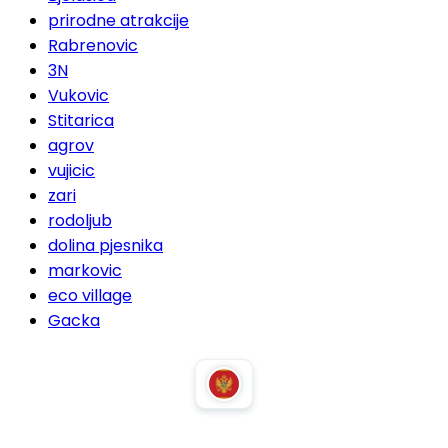
prirodne atrakcije
Rabrenovic
3N
Vukovic
Stitarica
agrov
vujicic
zari
rodoljub
dolina pjesnika
markovic
eco village
Gacka