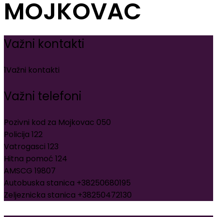
MOJKOVAC
Važni kontakti
1
Važni kontakti
Važni telefoni
Pozivni kod za Mojkovac 050
Policija 122
Vatrogasci 123
Hitna pomoć 124
AMSCG 19807
Autobuska stanica +38250680195
Zeljeznicka stanica +38250472130