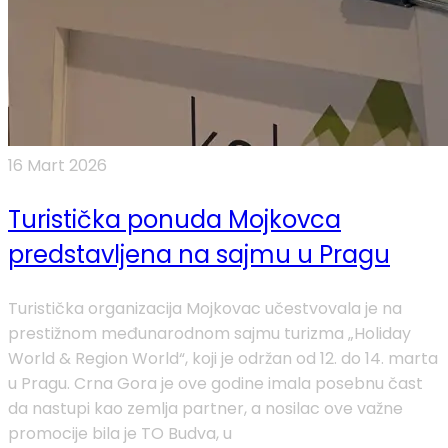
16 Mart 2026
Turistička ponuda Mojkovca
predstavljena na sajmu u Pragu
Turistička organizacija Mojkovac učestvovala je na
prestižnom međunarodnom sajmu turizma „Holiday
World & Region World“, koji je održan od 12. do 14. marta
u Pragu. Crna Gora je ove godine imala posebnu čast
da nastupi kao zemlja partner, a nosilac ove važne
promocije bila je TO Budva, u