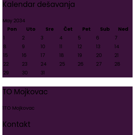
Kalendar dešavanja
May 2034
Pon
Uto
Sre
Čet
Pet
Sub
Ned
1
2
3
4
5
6
7
8
9
10
11
12
13
14
15
16
17
18
19
20
21
22
23
24
25
26
27
28
29
30
31
TO Mojkovac
1
TO Mojkovac
Kontakt