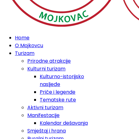
Home
O Mojkovcu
Turizam
Prirodne atrakcije
Kulturni turizam
Kulturno-istorijsko
nasljeđe
Priče i legende
Tematske rute
Aktivni turizam
Manifestacije
Kalendar dešavanja
Smještaj i hrana
Ruralni turizam