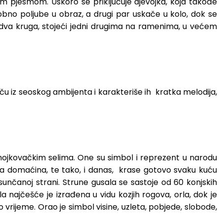
om pjesmom. Uskoro se priključuje djevojka, koja takođe
obno poljube u obraz, a drugi par uskače u kolo, dok se
 dva kruga, stojeći jedni drugima na ramenima, u većem
ču iz seoskog ambijenta i karakteriše ih kratka melodija,
u mojkovačkim selima. One su simbol i reprezent u narodu
čaja domaćina, te tako, i danas, krase gotovo svaku kuću
unčanoj strani. Strune gusala se sastoje od 60 konjskih
 najčešće je izrađena u vidu kozjih rogova, orla, dok je
vrijeme. Orao je simbol visine, uzleta, pobjede, slobode,