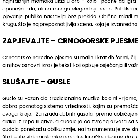
najhrabrijih momaka ulazi u oro – kolo i počne da igra
oponaša orla, ali na mnogo elegantniji način. Publika 
pjevanje publike nastavlja bez prekida. Obično mladi 
krugu, što je najprepoznatljivija scena, koja je izvanredn
ZAPJEVAJTE – CRNOGORSKE PJESM
Crnogorske narodne pjesme su malih i kratkih formi, čiji
a njihov osnovni izraz je tekst koji opisuje osjećanja ili va
SLUŠAJTE – GUSLE
Gusle su važan dio tradicionalne muzike koje ni vrijeme
dobro poznatog sistema vrijednosti, kojim su premošćava
ovoga kraja. Za izradu dobrih gusala, prema uobičajeno
dlaka iz repa ili grive, a gudalo je od tvrđeg drveta s
gudalo ponekad u obliku zmije. Na instrumentu je sve sim
što i jeste vizija guslarske narodne junačke pjesme, dok ko