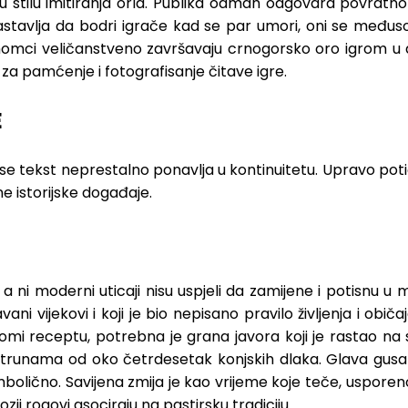
 u stilu imitiranja orla. Publika odmah odgovara povratn
nastavlja da bodri igrače kad se par umori, oni se međus
momci veličanstveno završavaju crnogorsko oro igrom u
a za pamćenje i fotografisanje čitave igre.
E
 se tekst neprestalno ponavlja u kontinuitetu. Upravo poti
žne istorijske događaje.
, a ni moderni uticaji nisu uspjeli da zamijene i potisnu 
ni vijekovi i koji je bio nepisano pravilo življenja i obi
mi receptu, potrebna je grana javora koji je rastao na s
a strunama od oko četrdesetak konjskih dlaka. Glava gusala
bolično. Savijena zmija je kao vrijeme koje teče, usporeno 
zji rogovi asociraju na pastirsku tradiciju.