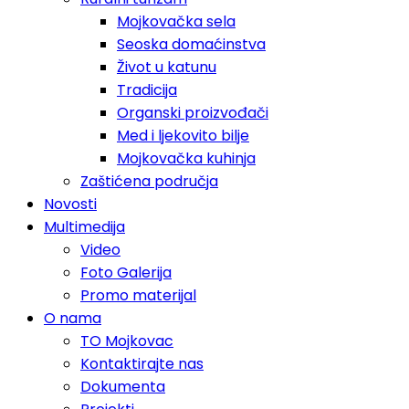
Mojkovačka sela
Seoska domaćinstva
Život u katunu
Tradicija
Organski proizvođači
Med i ljekovito bilje
Mojkovačka kuhinja
Zaštićena područja
Novosti
Multimedija
Video
Foto Galerija
Promo materijal
O nama
TO Mojkovac
Kontaktirajte nas
Dokumenta