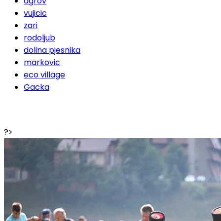
agrov
vujicic
zari
rodoljub
dolina pjesnika
markovic
eco village
Gacka
?>