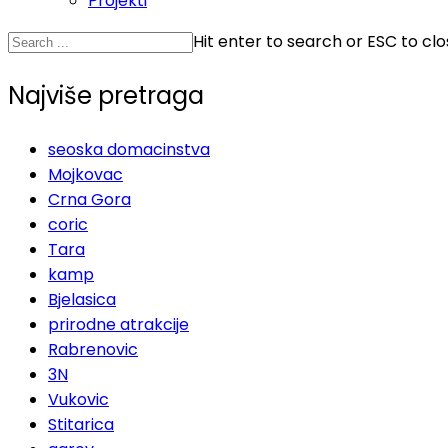
Projekti
Hit enter to search or ESC to cl
Najviše pretraga
seoska domacinstva
Mojkovac
Crna Gora
coric
Tara
kamp
Bjelasica
prirodne atrakcije
Rabrenovic
3N
Vukovic
Stitarica