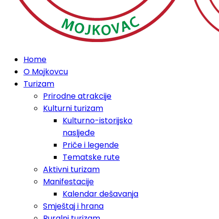
Home
O Mojkovcu
Turizam
Prirodne atrakcije
Kulturni turizam
Kulturno-istorijsko
nasljeđe
Priče i legende
Tematske rute
Aktivni turizam
Manifestacije
Kalendar dešavanja
Smještaj i hrana
Ruralni turizam