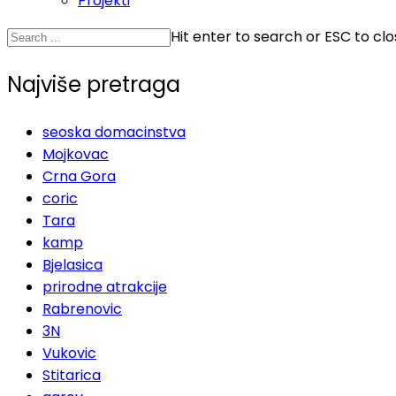
Projekti
Hit enter to search or ESC to cl
Najviše pretraga
seoska domacinstva
Mojkovac
Crna Gora
coric
Tara
kamp
Bjelasica
prirodne atrakcije
Rabrenovic
3N
Vukovic
Stitarica