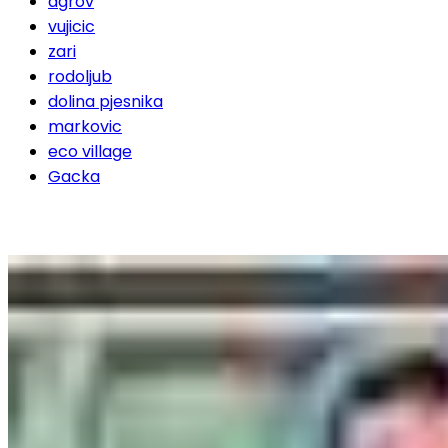
agrov
vujicic
zari
rodoljub
dolina pjesnika
markovic
eco village
Gacka