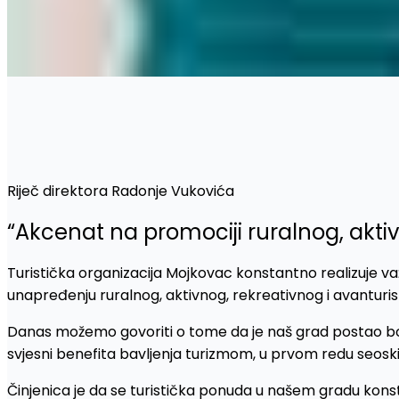
Riječ direktora Radonje Vukovića
“Akcenat na promociji ruralnog, akti
Turistička organizacija Mojkovac konstantno realizuje važ
unapređenju ruralnog, aktivnog, rekreativnog i avanturis
Danas možemo govoriti o tome da je naš grad postao bog
svjesni benefita bavljenja turizmom, u prvom redu seoskim,
Činjenica je da se turistička ponuda u našem gradu konsta