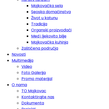
Mojkovačka sela
Seoska domaćinstva
Život u katunu
Tradicija
Organski proizvođači
Med i ljekovito bilje
Mojkovačka kuhinja
Zaštićena područja
Novosti
Multimedija
Video
Foto Galerija
Promo materijal
O nama
TO Mojkovac
Kontaktirajte nas
Dokumenta