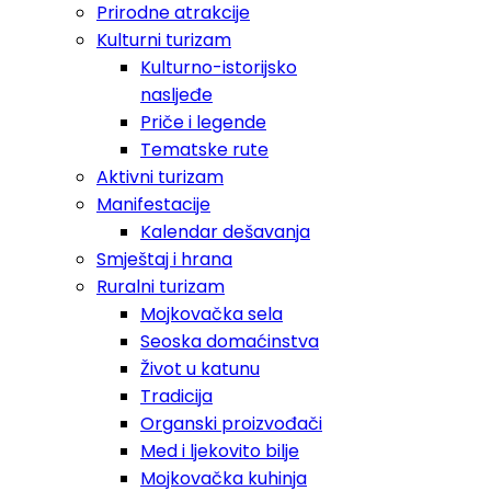
Prirodne atrakcije
Kulturni turizam
Kulturno-istorijsko
nasljeđe
Priče i legende
Tematske rute
Aktivni turizam
Manifestacije
Kalendar dešavanja
Smještaj i hrana
Ruralni turizam
Mojkovačka sela
Seoska domaćinstva
Život u katunu
Tradicija
Organski proizvođači
Med i ljekovito bilje
Mojkovačka kuhinja