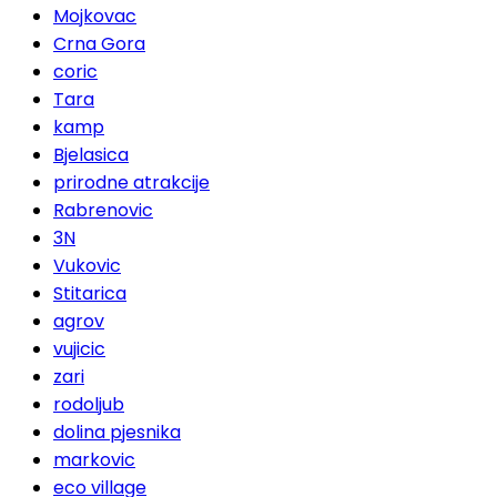
Mojkovac
Crna Gora
coric
Tara
kamp
Bjelasica
prirodne atrakcije
Rabrenovic
3N
Vukovic
Stitarica
agrov
vujicic
zari
rodoljub
dolina pjesnika
markovic
eco village