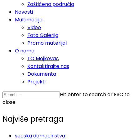
Zaštićena područja
Novosti
Multimedija
Video
Foto Galerija
Promo materijal
O nama
TO Mojkovac
Kontaktirajte nas
Dokumenta
Projekti
Hit enter to search or ESC to
close
Najviše pretraga
seoska domacinstva