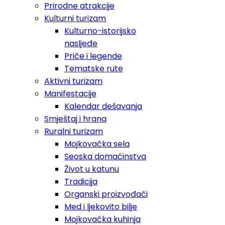
Prirodne atrakcije
Kulturni turizam
Kulturno-istorijsko
nasljeđe
Priče i legende
Tematske rute
Aktivni turizam
Manifestacije
Kalendar dešavanja
Smještaj i hrana
Ruralni turizam
Mojkovačka sela
Seoska domaćinstva
Život u katunu
Tradicija
Organski proizvođači
Med i ljekovito bilje
Mojkovačka kuhinja