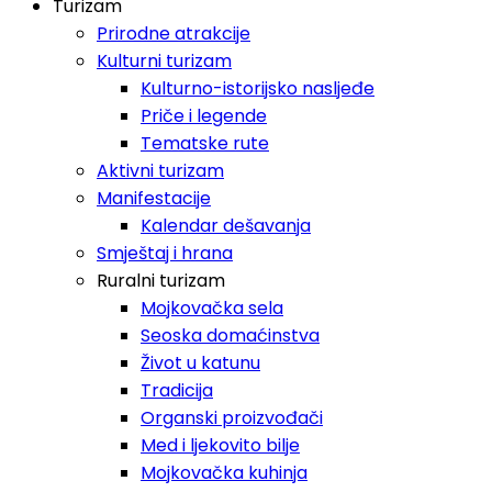
Turizam
Prirodne atrakcije
Kulturni turizam
Kulturno-istorijsko nasljeđe
Priče i legende
Tematske rute
Aktivni turizam
Manifestacije
Kalendar dešavanja
Smještaj i hrana
Ruralni turizam
Mojkovačka sela
Seoska domaćinstva
Život u katunu
Tradicija
Organski proizvođači
Med i ljekovito bilje
Mojkovačka kuhinja