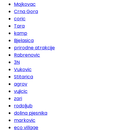
Mojkovac
Crna Gora
coric
Tara
kamp
Bjelasica
prirodne atrakcije
Rabrenovic
3N
Vukovic
Stitarica
agrov
vujicic
zari
rodoljub
dolina pjesnika
markovic
eco village