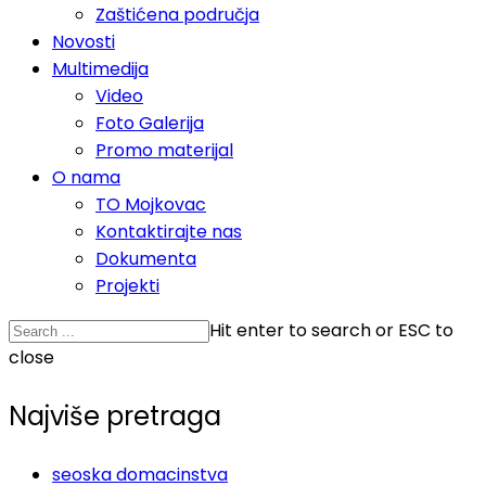
Zaštićena područja
Novosti
Multimedija
Video
Foto Galerija
Promo materijal
O nama
TO Mojkovac
Kontaktirajte nas
Dokumenta
Projekti
Hit enter to search or ESC to
close
Najviše pretraga
seoska domacinstva