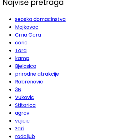
Najviše pretraga
seoska domacinstva
Mojkovac
Crna Gora
coric
Tara
kamp
Bjelasica
prirodne atrakcije
Rabrenovic
3N
Vukovic
Stitarica
agrov
vujicic
zari
rodoljub