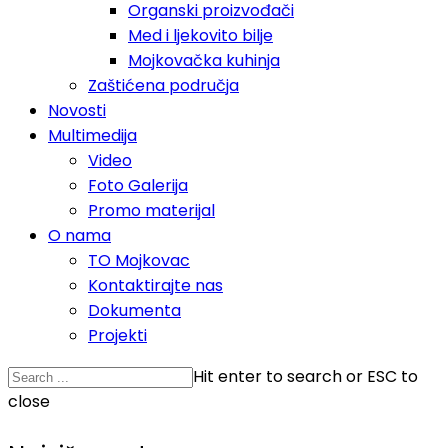
Organski proizvođači
Med i ljekovito bilje
Mojkovačka kuhinja
Zaštićena područja
Novosti
Multimedija
Video
Foto Galerija
Promo materijal
O nama
TO Mojkovac
Kontaktirajte nas
Dokumenta
Projekti
Hit enter to search or ESC to
close