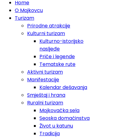
Home
O Mojkovcu
Turizam
Prirodne atrakcije
Kulturni turizam
Kulturno-istorijsko
nasljeđe
Priče i legende
Tematske rute
Aktivni turizam
Manifestacije
Kalendar dešavanja
Smještaj i hrana
Ruralni turizam
Mojkovačka sela
Seoska domaćinstva
Život u katunu
Tradicija