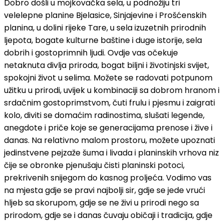
Dobro došli u mojkovačka sela, u podnožiju tri
velelepne planine Bjelasice, Sinjajevine i Prošćenskih
planina, u dolini rijeke Tare, u sela izuzetnih prirodnih
ljepota, bogate kulturne baštine i duge istorije, sela
dobrih i gostoprimnih ljudi. Ovdje vas očekuje
netaknuta divlja priroda, bogat biljni i životinjski svijet,
spokojni život u selima. Možete se radovati potpunom
užitku u prirodi, uvijek u kombinaciji sa dobrom hranom i
srdačnim gostoprimstvom, čuti frulu i pjesmu i zaigrati
kolo, diviti se domaćim radinostima, slušati legende,
anegdote i priče koje se generacijama prenose i žive i
danas. Na relativno malom prostoru, možete upoznati
jedinstvene pejzaže šuma i livada i planinskih vrhova niz
čije se obronke pjenušaju čisti planinski potoci,
prekrivenih snijegom do kasnog proljeća. Vodimo vas
na mjesta gdje se pravi najbolji sir, gdje se jede vrući
hljeb sa skorupom, gdje se ne živi u prirodi nego sa
prirodom, gdje se i danas čuvaju običaji i tradicija, gdje