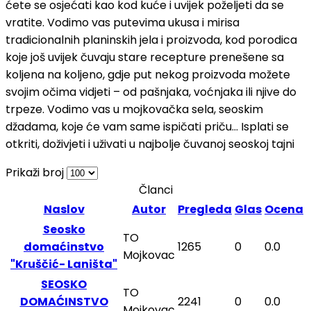
ćete se osjećati kao kod kuće i uvijek poželjeti da se
vratite. Vodimo vas putevima ukusa i mirisa
tradicionalnih planinskih jela i proizvoda, kod porodica
koje još uvijek čuvaju stare recepture prenešene sa
koljena na koljeno, gdje put nekog proizvoda možete
svojim očima vidjeti – od pašnjaka, voćnjaka ili njive do
trpeze. Vodimo vas u mojkovačka sela, seoskim
džadama, koje će vam same ispičati priču… Isplati se
otkriti, doživjeti i uživati u najbolje čuvanoj seoskoj tajni
Prikaži broj
Članci
Naslov
Autor
Pregleda
Glas
Ocena
Seosko
TO
domaćinstvo
1265
0
0.0
Mojkovac
"Kruščić- Laništa"
SEOSKO
TO
DOMAĆINSTVO
2241
0
0.0
Mojkovac