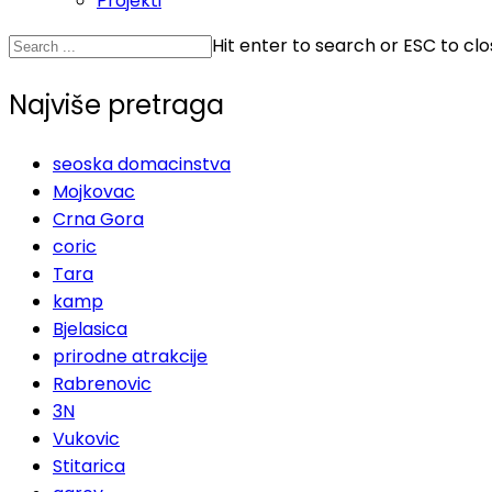
Projekti
Hit enter to search or ESC to cl
Najviše pretraga
seoska domacinstva
Mojkovac
Crna Gora
coric
Tara
kamp
Bjelasica
prirodne atrakcije
Rabrenovic
3N
Vukovic
Stitarica