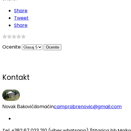
Share
Tweet
Share
Ocenite
Kontakt
domaćin
camprabrenovic@gmail.com
Novak Baković
Tel: +382 67 023 210 (viber,whatsapp) Štitarica bb,Mojk