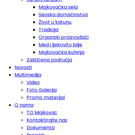
Mojkovačka sela
Seoska domaćinstva
Život u katunu
Tradicija
Organski proizvođači
Med i ljekovito bilje
Mojkovačka kuhinja
Zaštićena područja
Novosti
Multimedija
Video
Foto Galerija
Promo materijal
O nama
TO Mojkovac
Kontaktirajte nas
Dokumenta