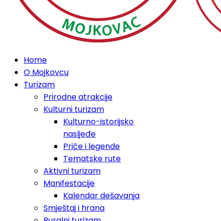
Home
O Mojkovcu
Turizam
Prirodne atrakcije
Kulturni turizam
Kulturno-istorijsko
nasljeđe
Priče i legende
Tematske rute
Aktivni turizam
Manifestacije
Kalendar dešavanja
Smještaj i hrana
Ruralni turizam