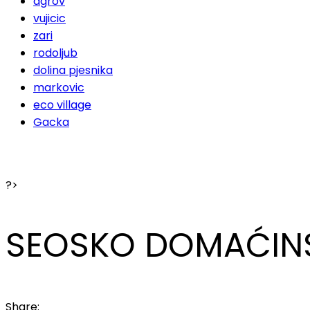
agrov
vujicic
zari
rodoljub
dolina pjesnika
markovic
eco village
Gacka
?>
SEOSKO DOMAĆIN
Share: