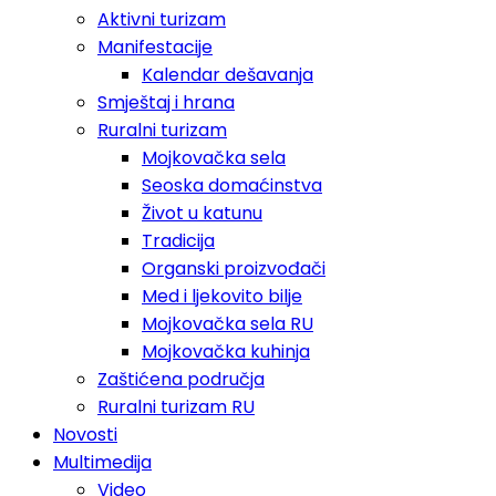
Aktivni turizam
Manifestacije
Kalendar dešavanja
Smještaj i hrana
Ruralni turizam
Mojkovačka sela
Seoska domaćinstva
Život u katunu
Tradicija
Organski proizvođači
Med i ljekovito bilje
Mojkovačka sela RU
Mojkovačka kuhinja
Zaštićena područja
Ruralni turizam RU
Novosti
Multimedija
Video