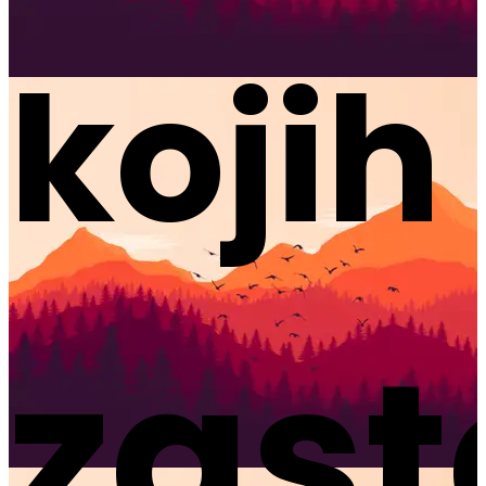
kojih
na
zast