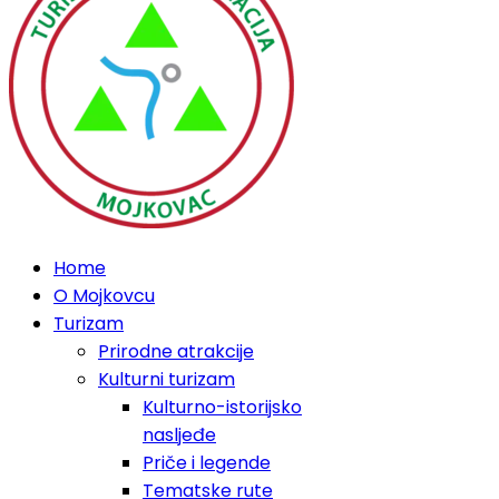
Home
O Mojkovcu
Turizam
Prirodne atrakcije
Kulturni turizam
Kulturno-istorijsko
nasljeđe
Priče i legende
Tematske rute