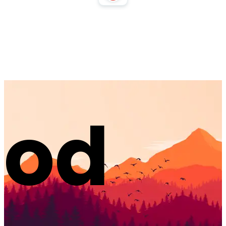
štaj
od