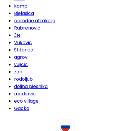
kamp
Bjelasica
prirodne atrakcije
Rabrenovic
3N
Vukovic
Stitarica
agrov
vujicic
zari
rodoljub
dolina pjesnika
markovic
eco village
Gacka