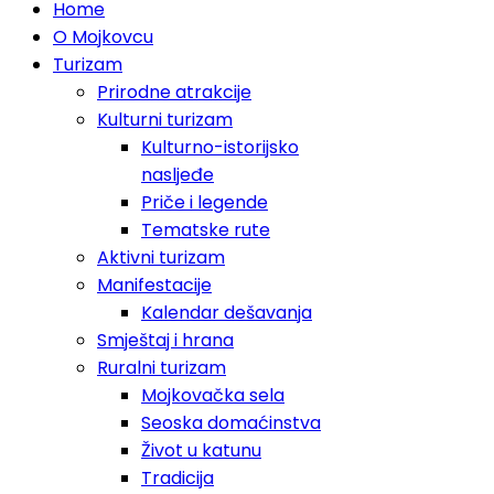
Home
O Mojkovcu
Turizam
Prirodne atrakcije
Kulturni turizam
Kulturno-istorijsko
nasljeđe
Priče i legende
Tematske rute
Aktivni turizam
Manifestacije
Kalendar dešavanja
Smještaj i hrana
Ruralni turizam
Mojkovačka sela
Seoska domaćinstva
Život u katunu
Tradicija