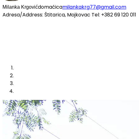
domaćica
milankakrg77@gmail.com
Milanka Krgović
Adresa/Address: Štitarica, Mojkovac Tel: +382 69 120 011