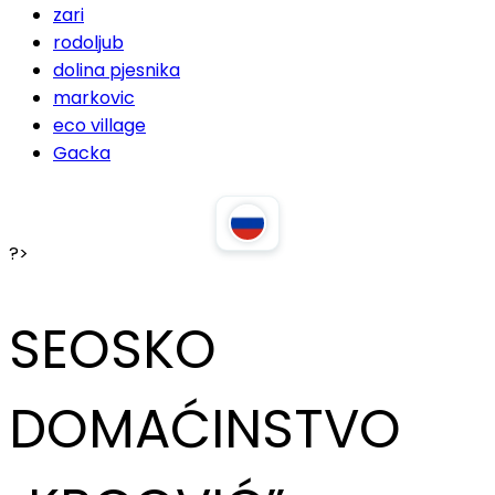
zari
rodoljub
dolina pjesnika
markovic
eco village
Gacka
?>
SEOSKO
DOMAĆINSTVO