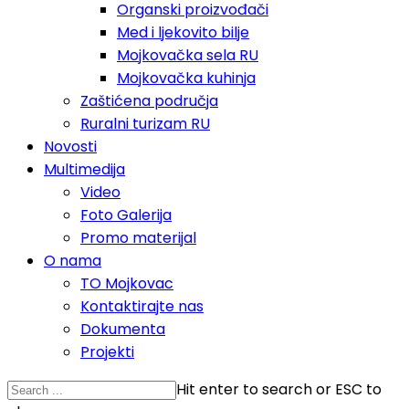
Organski proizvođači
Med i ljekovito bilje
Mojkovačka sela RU
Mojkovačka kuhinja
Zaštićena područja
Ruralni turizam RU
Novosti
Multimedija
Video
Foto Galerija
Promo materijal
O nama
TO Mojkovac
Kontaktirajte nas
Dokumenta
Projekti
Hit enter to search or ESC to