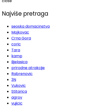
close
Najviše pretraga
seoska domacinstva
Mojkovac
Crna Gora
coric
Tara
kamp
Bjelasica
prirodne atrakcije
Rabrenovic
3N
Vukovic
Stitarica
agrov
vujicic