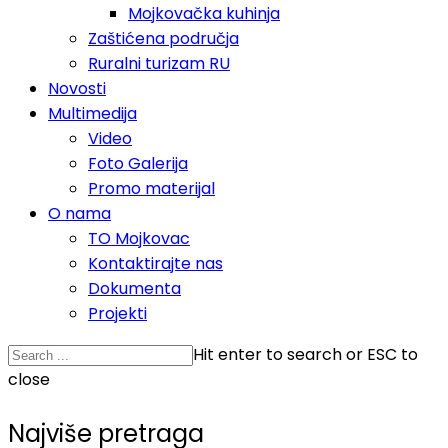
Mojkovačka kuhinja
Zaštićena područja
Ruralni turizam RU
Novosti
Multimedija
Video
Foto Galerija
Promo materijal
O nama
TO Mojkovac
Kontaktirajte nas
Dokumenta
Projekti
Hit enter to search or ESC to
close
Najviše pretraga