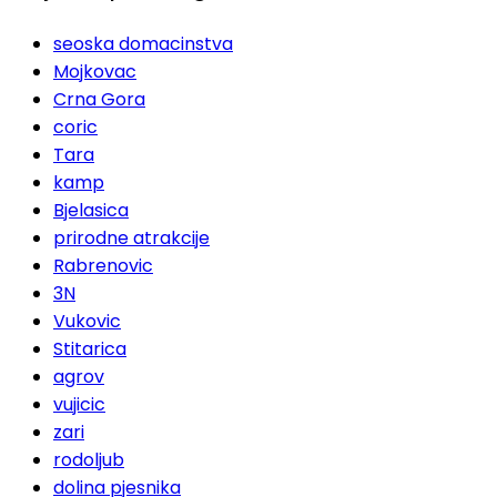
seoska domacinstva
Mojkovac
Crna Gora
coric
Tara
kamp
Bjelasica
prirodne atrakcije
Rabrenovic
3N
Vukovic
Stitarica
agrov
vujicic
zari
rodoljub
dolina pjesnika