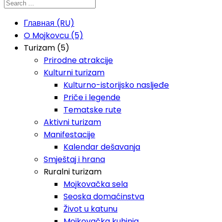
Главная (RU)
O Mojkovcu (5)
Turizam (5)
Prirodne atrakcije
Kulturni turizam
Kulturno-istorijsko nasljeđe
Priče i legende
Tematske rute
Aktivni turizam
Manifestacije
Kalendar dešavanja
Smještaj i hrana
Ruralni turizam
Mojkovačka sela
Seoska domaćinstva
Život u katunu
Mojkovačka kuhinja