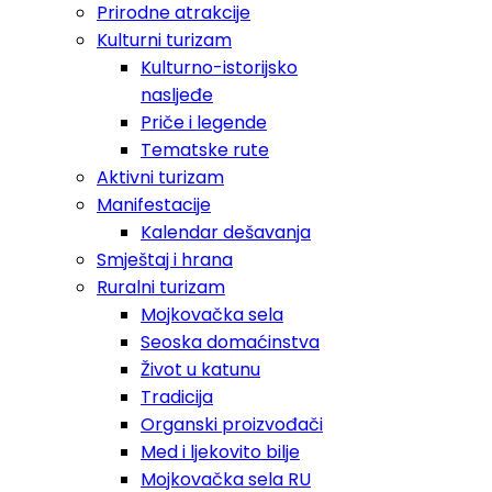
Prirodne atrakcije
Kulturni turizam
Kulturno-istorijsko
nasljeđe
Priče i legende
Tematske rute
Aktivni turizam
Manifestacije
Kalendar dešavanja
Smještaj i hrana
Ruralni turizam
Mojkovačka sela
Seoska domaćinstva
Život u katunu
Tradicija
Organski proizvođači
Med i ljekovito bilje
Mojkovačka sela RU