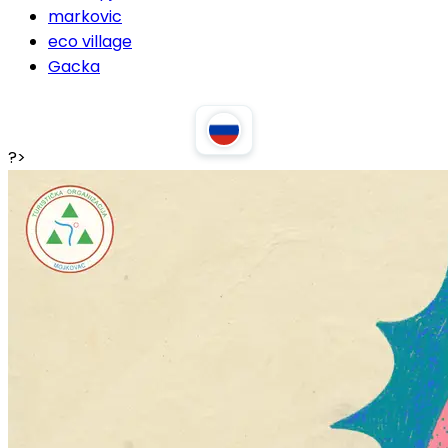
markovic
eco village
Gacka
?>