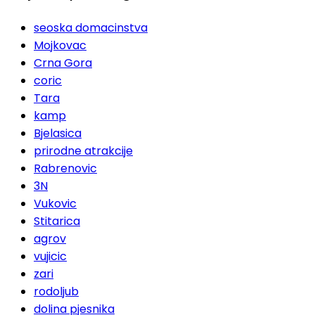
seoska domacinstva
Mojkovac
Crna Gora
coric
Tara
kamp
Bjelasica
prirodne atrakcije
Rabrenovic
3N
Vukovic
Stitarica
agrov
vujicic
zari
rodoljub
dolina pjesnika