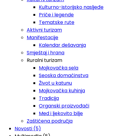
Kulturno-istorijsko nasljeđe
Priče i legende
Tematske rute
Aktivni turizam
Manifestacije
Kalendar dešavanja
Smještaj i hrana
Ruralni turizam
Mojkovačka sela
Seoska domaćinstva
Život u katunu
Mojkovačka kuhinja
Tradicija
Organski proizvođači
Med i ljekovito bilje
Zaštićena područja
Novosti (5)