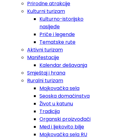
Prirodne atrakcije
Kulturni turizam
Kulturno-istorijsko
nasljeđe
Priče i legende
Tematske rute
Aktivni turizam
Manifestacije
Kalendar dešavanja
Smještaj i hrana
Ruralni turizam
Mojkovačka sela
Seoska domaćinstva
Život u katunu
Tradicija
Organski proizvođači
Med i ljekovito bilje
Mojkovačka sela RU