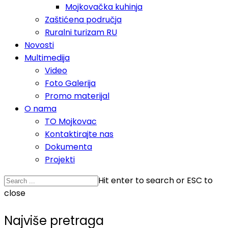
Mojkovačka kuhinja
Zaštićena područja
Ruralni turizam RU
Novosti
Multimedija
Video
Foto Galerija
Promo materijal
O nama
TO Mojkovac
Kontaktirajte nas
Dokumenta
Projekti
Hit enter to search or ESC to
close
Najviše pretraga