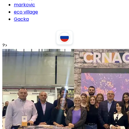
markovic
eco village
Gacka
?>