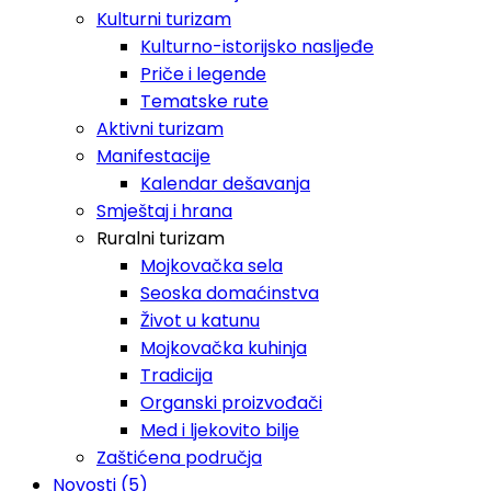
Kulturni turizam
Kulturno-istorijsko nasljeđe
Priče i legende
Tematske rute
Aktivni turizam
Manifestacije
Kalendar dešavanja
Smještaj i hrana
Ruralni turizam
Mojkovačka sela
Seoska domaćinstva
Život u katunu
Mojkovačka kuhinja
Tradicija
Organski proizvođači
Med i ljekovito bilje
Zaštićena područja
Novosti (5)