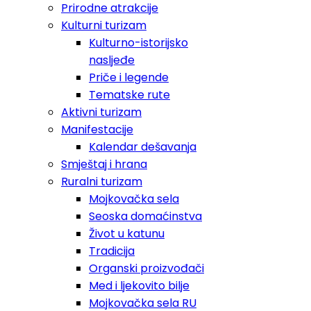
Prirodne atrakcije
Kulturni turizam
Kulturno-istorijsko
nasljeđe
Priče i legende
Tematske rute
Aktivni turizam
Manifestacije
Kalendar dešavanja
Smještaj i hrana
Ruralni turizam
Mojkovačka sela
Seoska domaćinstva
Život u katunu
Tradicija
Organski proizvođači
Med i ljekovito bilje
Mojkovačka sela RU