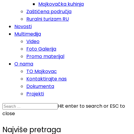
Mojkovačka kuhinja
Zaštićena područja
Ruralni turizam RU
Novosti
Multimedija
Video
Foto Galerija
Promo materijal
O nama
TO Mojkovac
Kontaktirajte nas
Dokumenta
Projekti
Hit enter to search or ESC to
close
Najviše pretraga