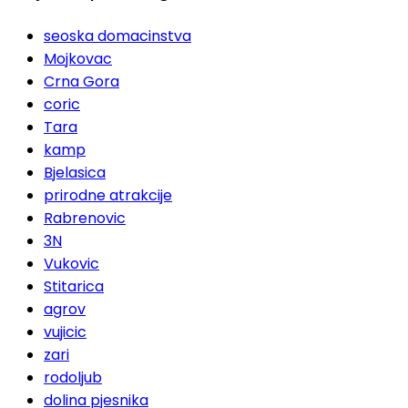
seoska domacinstva
Mojkovac
Crna Gora
coric
Tara
kamp
Bjelasica
prirodne atrakcije
Rabrenovic
3N
Vukovic
Stitarica
agrov
vujicic
zari
rodoljub
dolina pjesnika