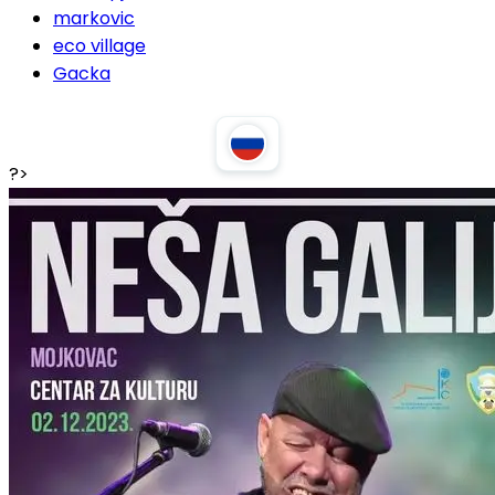
markovic
eco village
Gacka
?>