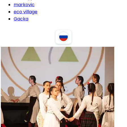
markovic
eco village
Gacka