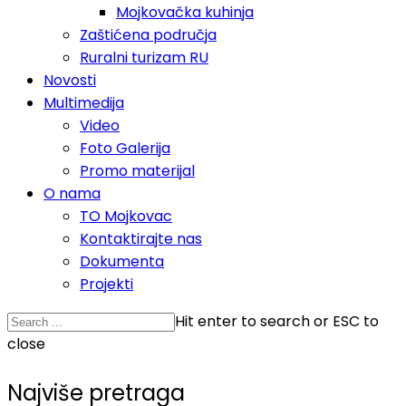
Mojkovačka kuhinja
Zaštićena područja
Ruralni turizam RU
Novosti
Multimedija
Video
Foto Galerija
Promo materijal
O nama
TO Mojkovac
Kontaktirajte nas
Dokumenta
Projekti
Hit enter to search or ESC to
close
Najviše pretraga