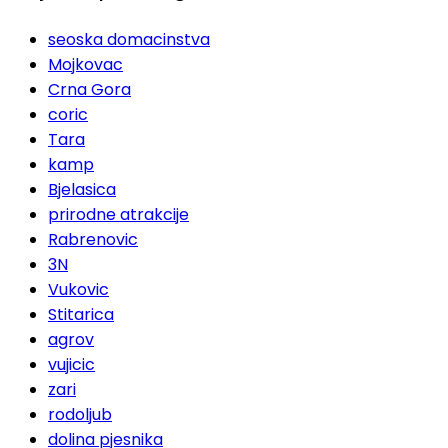
seoska domacinstva
Mojkovac
Crna Gora
coric
Tara
kamp
Bjelasica
prirodne atrakcije
Rabrenovic
3N
Vukovic
Stitarica
agrov
vujicic
zari
rodoljub
dolina pjesnika