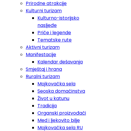
Prirodne atrakcije
Kulturni turizam
Kulturno-istorijsko
nasljeđe
Priče i legende
Tematske rute
Aktivni turizam
Manifestacije
Kalendar dešavanja
Smještaj i hrana
Ruralni turizam
Mojkovačka sela
Seoska domaćinstva
Život u katunu
Tradicija
Organski proizvođači
Med i ljekovito bilje
Mojkovačka sela RU