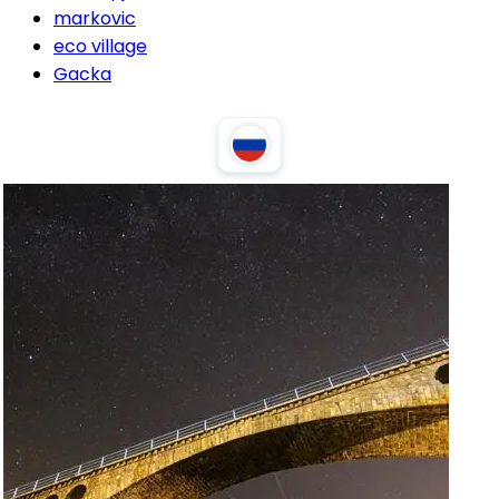
markovic
eco village
Gacka