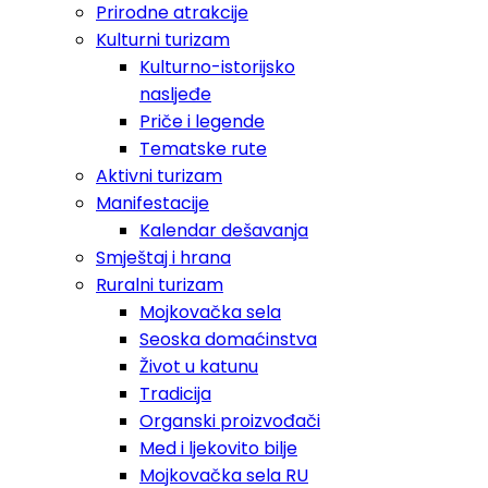
Prirodne atrakcije
Kulturni turizam
Kulturno-istorijsko
nasljeđe
Priče i legende
Tematske rute
Aktivni turizam
Manifestacije
Kalendar dešavanja
Smještaj i hrana
Ruralni turizam
Mojkovačka sela
Seoska domaćinstva
Život u katunu
Tradicija
Organski proizvođači
Med i ljekovito bilje
Mojkovačka sela RU