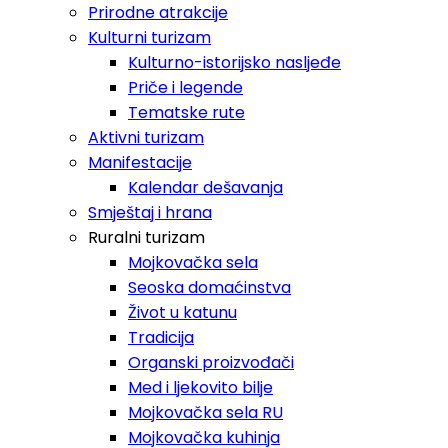
Prirodne atrakcije
Kulturni turizam
Kulturno-istorijsko nasljeđe
Priče i legende
Tematske rute
Aktivni turizam
Manifestacije
Kalendar dešavanja
Smještaj i hrana
Ruralni turizam
Mojkovačka sela
Seoska domaćinstva
Život u katunu
Tradicija
Organski proizvođači
Med i ljekovito bilje
Mojkovačka sela RU
Mojkovačka kuhinja