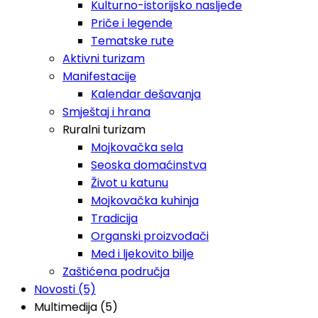
Kulturno-istorijsko nasljeđe
Priče i legende
Tematske rute
Aktivni turizam
Manifestacije
Kalendar dešavanja
Smještaj i hrana
Ruralni turizam
Mojkovačka sela
Seoska domaćinstva
Život u katunu
Mojkovačka kuhinja
Tradicija
Organski proizvođači
Med i ljekovito bilje
Zaštićena područja
Novosti (5)
Multimedija (5)