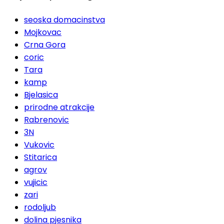
seoska domacinstva
Mojkovac
Crna Gora
coric
Tara
kamp
Bjelasica
prirodne atrakcije
Rabrenovic
3N
Vukovic
Stitarica
agrov
vujicic
zari
rodoljub
dolina pjesnika