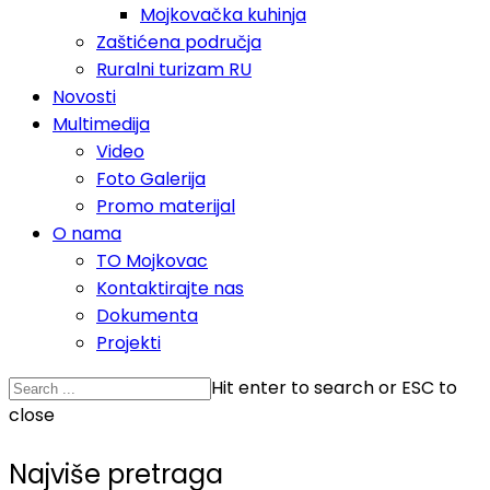
Mojkovačka kuhinja
Zaštićena područja
Ruralni turizam RU
Novosti
Multimedija
Video
Foto Galerija
Promo materijal
O nama
TO Mojkovac
Kontaktirajte nas
Dokumenta
Projekti
Hit enter to search or ESC to
close
Najviše pretraga