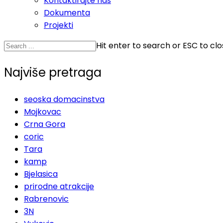
Kontaktirajte nas
Dokumenta
Projekti
Hit enter to search or ESC to cl
Najviše pretraga
seoska domacinstva
Mojkovac
Crna Gora
coric
Tara
kamp
Bjelasica
prirodne atrakcije
Rabrenovic
3N