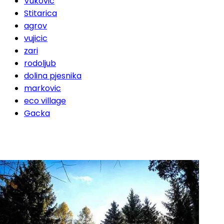
Vukovic
Stitarica
agrov
vujicic
zari
rodoljub
dolina pjesnika
markovic
eco village
Gacka