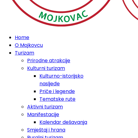
Home
O Mojkovcu
Turizam
Prirodne atrakcije
Kulturni turizam
Kulturno-istorijsko
nasljeđe
Priče i legende
Tematske rute
Aktivni turizam
Manifestacije
Kalendar dešavanja
Smještaj i hrana
Ruralni turizam