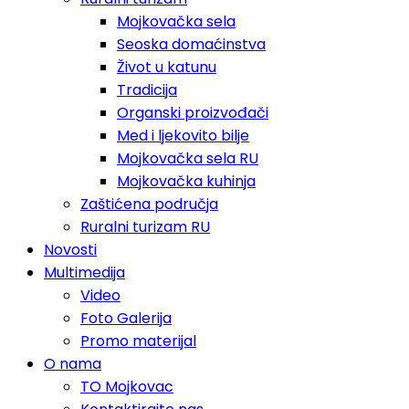
Mojkovačka sela
Seoska domaćinstva
Život u katunu
Tradicija
Organski proizvođači
Med i ljekovito bilje
Mojkovačka sela RU
Mojkovačka kuhinja
Zaštićena područja
Ruralni turizam RU
Novosti
Multimedija
Video
Foto Galerija
Promo materijal
O nama
TO Mojkovac