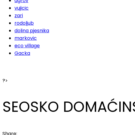
agrov
vujicic
zari
rodoljub
dolina pjesnika
markovic
eco village
Gacka
?>
SEOSKO DOMAĆINS
Share: