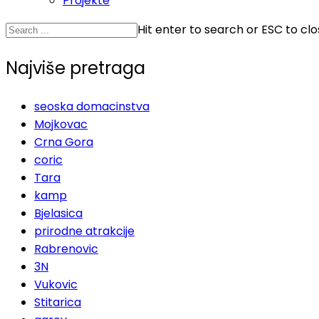
Projekte
Hit enter to search or ESC to cl
Najviše pretraga
seoska domacinstva
Mojkovac
Crna Gora
coric
Tara
kamp
Bjelasica
prirodne atrakcije
Rabrenovic
3N
Vukovic
Stitarica