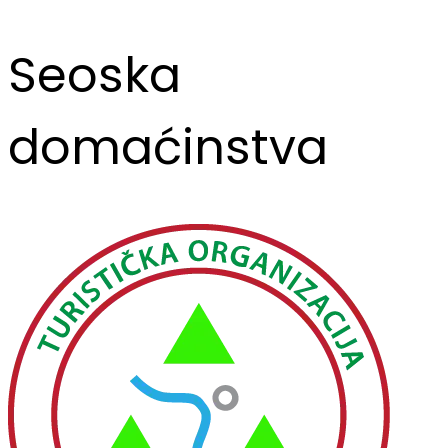
Seoska
domaćinstva