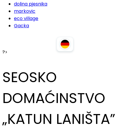
dolina pjesnika
markovic
eco village
Gacka
?>
SEOSKO
DOMAĆINSTVO
„KATUN LANIŠTA”