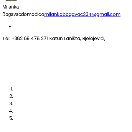
Milanka
domaćica
milankabogavac234@gmail.com
Bogavac
Tel: +382 69 478 271 Katun Laništa, Bjelojevići,