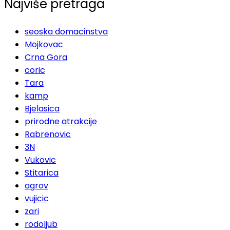
Najviše pretraga
seoska domacinstva
Mojkovac
Crna Gora
coric
Tara
kamp
Bjelasica
prirodne atrakcije
Rabrenovic
3N
Vukovic
Stitarica
agrov
vujicic
zari
rodoljub