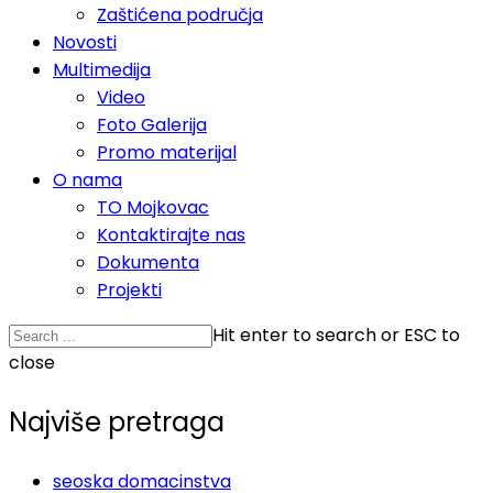
Zaštićena područja
Novosti
Multimedija
Video
Foto Galerija
Promo materijal
O nama
TO Mojkovac
Kontaktirajte nas
Dokumenta
Projekti
Hit enter to search or ESC to
close
Najviše pretraga
seoska domacinstva