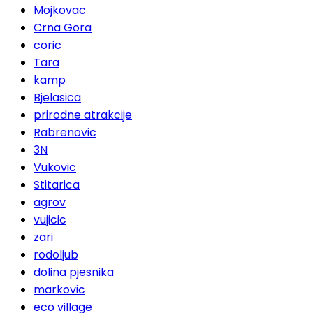
Mojkovac
Crna Gora
coric
Tara
kamp
Bjelasica
prirodne atrakcije
Rabrenovic
3N
Vukovic
Stitarica
agrov
vujicic
zari
rodoljub
dolina pjesnika
markovic
eco village