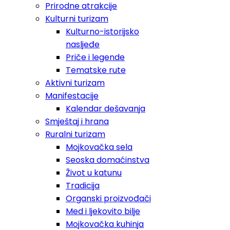
Prirodne atrakcije
Kulturni turizam
Kulturno-istorijsko
nasljeđe
Priče i legende
Tematske rute
Aktivni turizam
Manifestacije
Kalendar dešavanja
Smještaj i hrana
Ruralni turizam
Mojkovačka sela
Seoska domaćinstva
Život u katunu
Tradicija
Organski proizvođači
Med i ljekovito bilje
Mojkovačka kuhinja