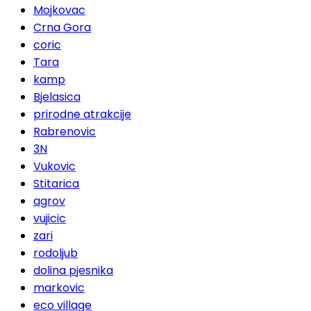
Mojkovac
Crna Gora
coric
Tara
kamp
Bjelasica
prirodne atrakcije
Rabrenovic
3N
Vukovic
Stitarica
agrov
vujicic
zari
rodoljub
dolina pjesnika
markovic
eco village