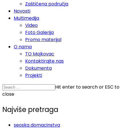
Zaštićena područja
Novosti
Multimedija
Video
Foto Galerija
Promo materijal
O nama
TO Mojkovac
Kontaktirajte nas
Dokumenta
Projekti
Hit enter to search or ESC to
close
Najviše pretraga
seoska domacinstva