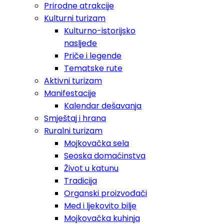
Prirodne atrakcije
Kulturni turizam
Kulturno-istorijsko
nasljeđe
Priče i legende
Tematske rute
Aktivni turizam
Manifestacije
Kalendar dešavanja
Smještaj i hrana
Ruralni turizam
Mojkovačka sela
Seoska domaćinstva
Život u katunu
Tradicija
Organski proizvođači
Med i ljekovito bilje
Mojkovačka kuhinja