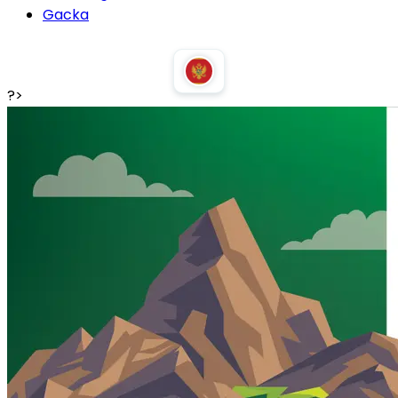
Gacka
?>