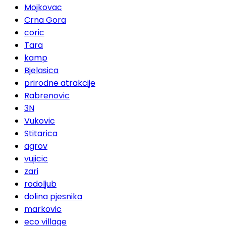
Mojkovac
Crna Gora
coric
Tara
kamp
Bjelasica
prirodne atrakcije
Rabrenovic
3N
Vukovic
Stitarica
agrov
vujicic
zari
rodoljub
dolina pjesnika
markovic
eco village