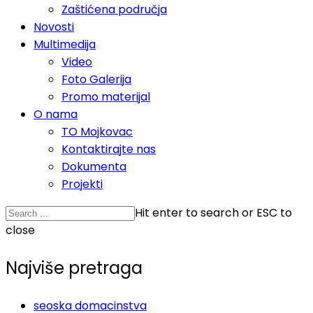
Zaštićena područja
Novosti
Multimedija
Video
Foto Galerija
Promo materijal
O nama
TO Mojkovac
Kontaktirajte nas
Dokumenta
Projekti
Hit enter to search or ESC to
close
Najviše pretraga
seoska domacinstva