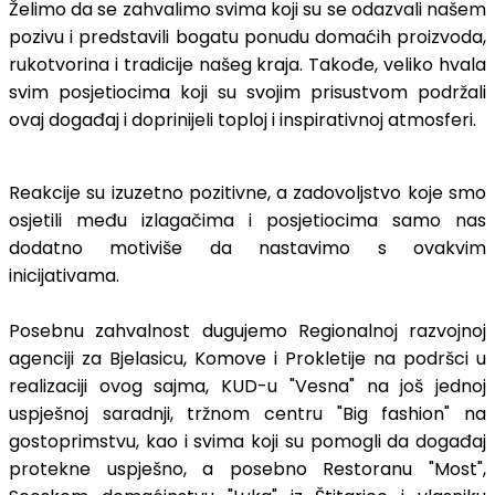
Želimo da se zahvalimo svima koji su se odazvali našem
pozivu i predstavili bogatu ponudu domaćih proizvoda,
rukotvorina i tradicije našeg kraja. Takođe, veliko hvala
svim posjetiocima koji su svojim prisustvom podržali
ovaj događaj i doprinijeli toploj i inspirativnoj atmosferi.️
Reakcije su izuzetno pozitivne, a zadovoljstvo koje smo
osjetili među izlagačima i posjetiocima samo nas
dodatno motiviše da nastavimo s ovakvim
inicijativama.
Posebnu zahvalnost dugujemo Regionalnoj razvojnoj
agenciji za Bjelasicu, Komove i Prokletije na podršci u
realizaciji ovog sajma, KUD-u "Vesna" na još jednoj
uspješnoj saradnji, tržnom centru "Big fashion" na
gostoprimstvu, kao i svima koji su pomogli da događaj
protekne uspješno, a posebno Restoranu "Most",