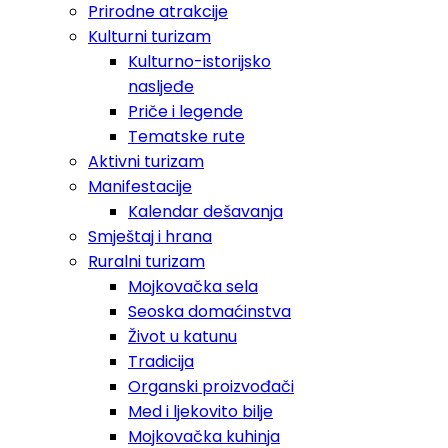
Prirodne atrakcije
Kulturni turizam
Kulturno-istorijsko
nasljeđe
Priče i legende
Tematske rute
Aktivni turizam
Manifestacije
Kalendar dešavanja
Smještaj i hrana
Ruralni turizam
Mojkovačka sela
Seoska domaćinstva
Život u katunu
Tradicija
Organski proizvođači
Med i ljekovito bilje
Mojkovačka kuhinja