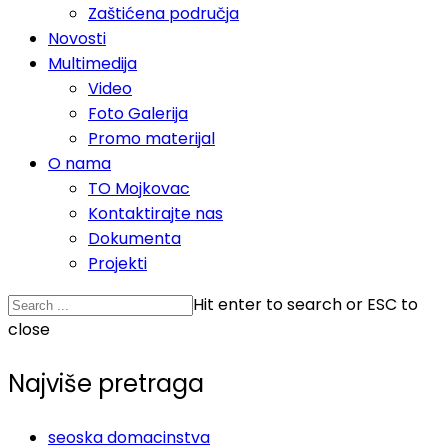
Zaštićena područja
Novosti
Multimedija
Video
Foto Galerija
Promo materijal
O nama
TO Mojkovac
Kontaktirajte nas
Dokumenta
Projekti
Hit enter to search or ESC to
close
Najviše pretraga
seoska domacinstva