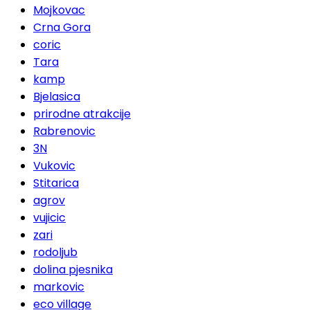
Mojkovac
Crna Gora
coric
Tara
kamp
Bjelasica
prirodne atrakcije
Rabrenovic
3N
Vukovic
Stitarica
agrov
vujicic
zari
rodoljub
dolina pjesnika
markovic
eco village