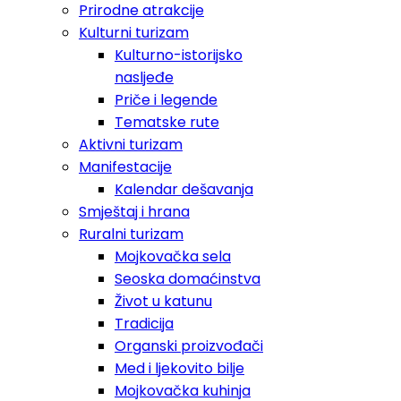
Prirodne atrakcije
Kulturni turizam
Kulturno-istorijsko
nasljeđe
Priče i legende
Tematske rute
Aktivni turizam
Manifestacije
Kalendar dešavanja
Smještaj i hrana
Ruralni turizam
Mojkovačka sela
Seoska domaćinstva
Život u katunu
Tradicija
Organski proizvođači
Med i ljekovito bilje
Mojkovačka kuhinja