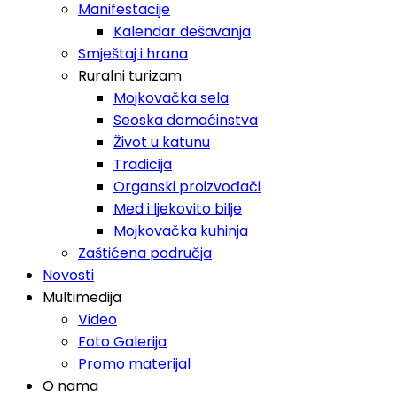
Manifestacije
Kalendar dešavanja
Smještaj i hrana
Ruralni turizam
Mojkovačka sela
Seoska domaćinstva
Život u katunu
Tradicija
Organski proizvođači
Med i ljekovito bilje
Mojkovačka kuhinja
Zaštićena područja
Novosti
Multimedija
Video
Foto Galerija
Promo materijal
O nama