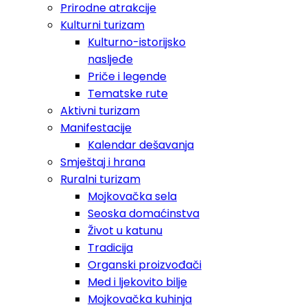
Prirodne atrakcije
Kulturni turizam
Kulturno-istorijsko
nasljeđe
Priče i legende
Tematske rute
Aktivni turizam
Manifestacije
Kalendar dešavanja
Smještaj i hrana
Ruralni turizam
Mojkovačka sela
Seoska domaćinstva
Život u katunu
Tradicija
Organski proizvođači
Med i ljekovito bilje
Mojkovačka kuhinja