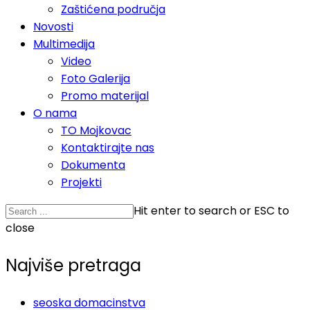
Zaštićena područja
Novosti
Multimedija
Video
Foto Galerija
Promo materijal
O nama
TO Mojkovac
Kontaktirajte nas
Dokumenta
Projekti
Hit enter to search or ESC to
close
Najviše pretraga
seoska domacinstva