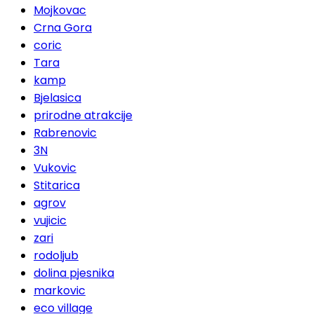
Mojkovac
Crna Gora
coric
Tara
kamp
Bjelasica
prirodne atrakcije
Rabrenovic
3N
Vukovic
Stitarica
agrov
vujicic
zari
rodoljub
dolina pjesnika
markovic
eco village