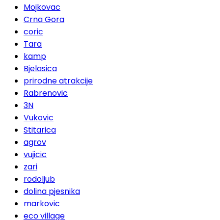
Mojkovac
Crna Gora
coric
Tara
kamp
Bjelasica
prirodne atrakcije
Rabrenovic
3N
Vukovic
Stitarica
agrov
vujicic
zari
rodoljub
dolina pjesnika
markovic
eco village