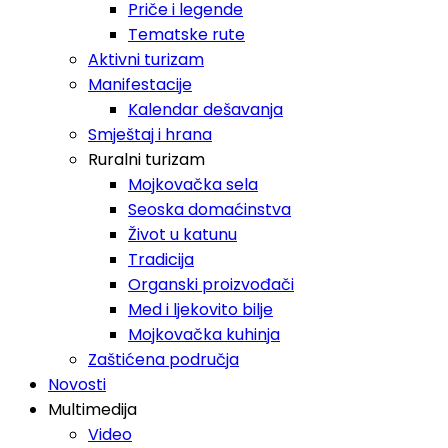
Priče i legende
Tematske rute
Aktivni turizam
Manifestacije
Kalendar dešavanja
Smještaj i hrana
Ruralni turizam
Mojkovačka sela
Seoska domaćinstva
Život u katunu
Tradicija
Organski proizvođači
Med i ljekovito bilje
Mojkovačka kuhinja
Zaštićena područja
Novosti
Multimedija
Video