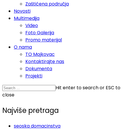
Zaštićena područja
Novosti
Multimedija
Video
Foto Galerija
Promo materijal
O nama
TO Mojkovac
Kontaktirajte nas
Dokumenta
Projekti
Hit enter to search or ESC to
close
Najviše pretraga
seoska domacinstva