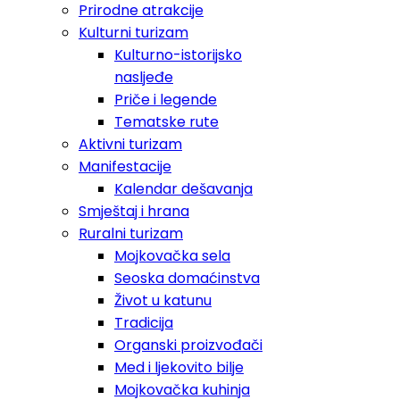
Prirodne atrakcije
Kulturni turizam
Kulturno-istorijsko
nasljeđe
Priče i legende
Tematske rute
Aktivni turizam
Manifestacije
Kalendar dešavanja
Smještaj i hrana
Ruralni turizam
Mojkovačka sela
Seoska domaćinstva
Život u katunu
Tradicija
Organski proizvođači
Med i ljekovito bilje
Mojkovačka kuhinja