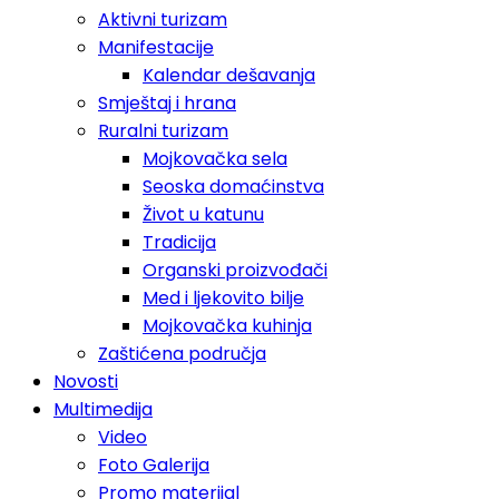
Aktivni turizam
Manifestacije
Kalendar dešavanja
Smještaj i hrana
Ruralni turizam
Mojkovačka sela
Seoska domaćinstva
Život u katunu
Tradicija
Organski proizvođači
Med i ljekovito bilje
Mojkovačka kuhinja
Zaštićena područja
Novosti
Multimedija
Video
Foto Galerija
Promo materijal