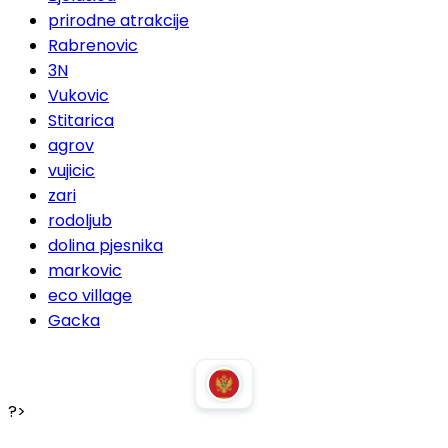
prirodne atrakcije
Rabrenovic
3N
Vukovic
Stitarica
agrov
vujicic
zari
rodoljub
dolina pjesnika
markovic
eco village
Gacka
?>