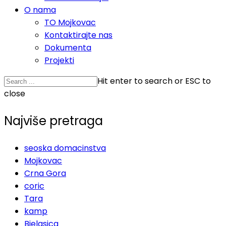
O nama
TO Mojkovac
Kontaktirajte nas
Dokumenta
Projekti
Hit enter to search or ESC to
close
Najviše pretraga
seoska domacinstva
Mojkovac
Crna Gora
coric
Tara
kamp
Bjelasica