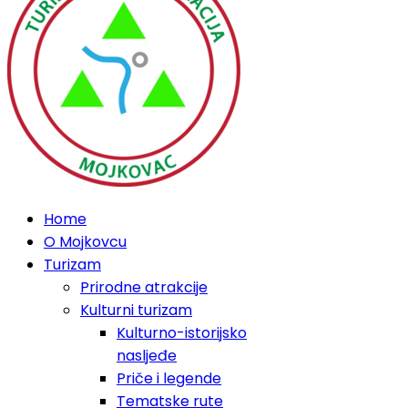
Home
O Mojkovcu
Turizam
Prirodne atrakcije
Kulturni turizam
Kulturno-istorijsko
nasljeđe
Priče i legende
Tematske rute