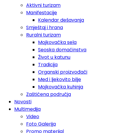
Aktivni turizam
Manifestacije
Kalendar dešavanja
Smještaj i hrana
Ruralni turizam
Mojkovačka sela
Seoska domaćinstva
Život u katunu
Tradicija
Organski proizvođači
Med i ljekovito bilje
Mojkovačka kuhinja
Zaštićena područja
Novosti
Multimedija
Video
Foto Galerija
Promo materijal