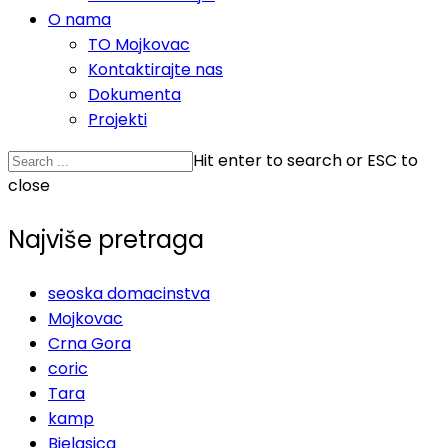
O nama
TO Mojkovac
Kontaktirajte nas
Dokumenta
Projekti
Hit enter to search or ESC to
close
Najviše pretraga
seoska domacinstva
Mojkovac
Crna Gora
coric
Tara
kamp
Bjelasica