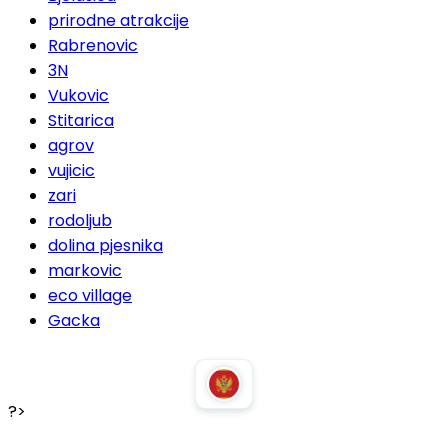
prirodne atrakcije
Rabrenovic
3N
Vukovic
Stitarica
agrov
vujicic
zari
rodoljub
dolina pjesnika
markovic
eco village
Gacka
?>