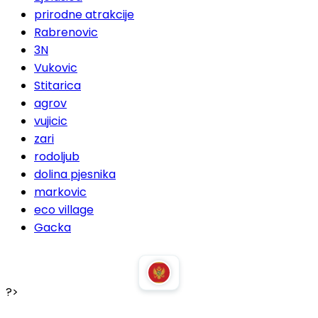
prirodne atrakcije
Rabrenovic
3N
Vukovic
Stitarica
agrov
vujicic
zari
rodoljub
dolina pjesnika
markovic
eco village
Gacka
?>