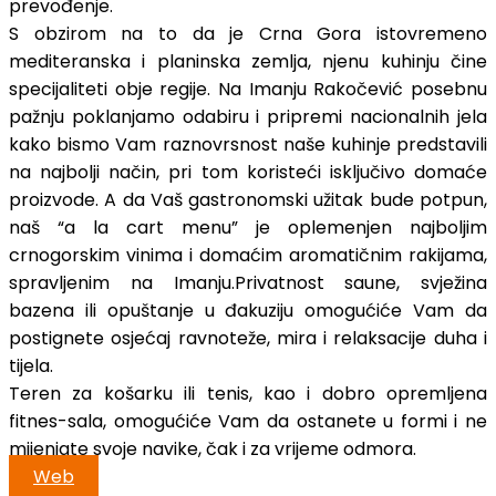
prevođenje.
S obzirom na to da je Crna Gora istovremeno
mediteranska i planinska zemlja, njenu kuhinju čine
specijaliteti obje regije. Na Imanju Rakočević posebnu
pažnju poklanjamo odabiru i pripremi nacionalnih jela
kako bismo Vam raznovrsnost naše kuhinje predstavili
na najbolji način, pri tom koristeći isključivo domaće
proizvode. A da Vaš gastronomski užitak bude potpun,
naš “a la cart menu” je oplemenjen najboljim
crnogorskim vinima i domaćim aromatičnim rakijama,
spravljenim na Imanju.Privatnost saune, svježina
bazena ili opuštanje u đakuziju omogućiće Vam da
postignete osjećaj ravnoteže, mira i relaksacije duha i
tijela.
Teren za košarku ili tenis, kao i dobro opremljena
fitnes-sala, omogućiće Vam da ostanete u formi i ne
mijenjate svoje navike, čak i za vrijeme odmora.
Web