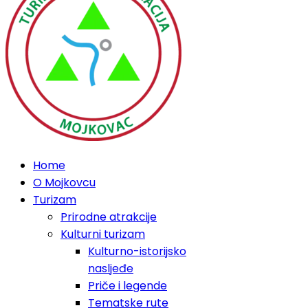
Home
O Mojkovcu
Turizam
Prirodne atrakcije
Kulturni turizam
Kulturno-istorijsko
nasljeđe
Priče i legende
Tematske rute