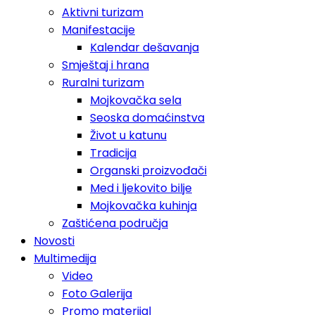
Aktivni turizam
Manifestacije
Kalendar dešavanja
Smještaj i hrana
Ruralni turizam
Mojkovačka sela
Seoska domaćinstva
Život u katunu
Tradicija
Organski proizvođači
Med i ljekovito bilje
Mojkovačka kuhinja
Zaštićena područja
Novosti
Multimedija
Video
Foto Galerija
Promo materijal