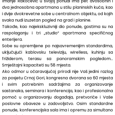
Imanje Rakočević u svojoj ponudi ima pet dvosobnih i
dva jednosobna apartmana u stilu planinskih kuća, kao
i dvije dvokrevetne sobe u centralnom objektu, od kojih
svaka nudi izuzetan pogled na grad i planine.
Takođe, kao najekskluzivniji dio ponude, gostima su na
raspolaganju i tri „studio“ apartmana specifičnog
enterijera.
Sobe su opremljene po najsavremenijim standardima,
uključujući kablovsku televiziju, wirelless, kuhinju sa
frižiderom, terasu sa panoramskim pogledom...
Smještajni kapaciteti su 58 mjesta.
Ako odmor u očaravajućoj prirodi nije Vaš jedini razlog
za posjetu Crnoj Gori, kongresna dvorana sa 60 mjesta
i svim potrebnim sadržajima za organizovanje
sastanaka, seminara i konferencija, kao i profesionalna
pomoć u organizovanju događaja, pretvoriće i Vaše
poslovne obaveze u zadovoljstvo. Osim standardne
ponude, konferencijska sala ima i opremu za simultano