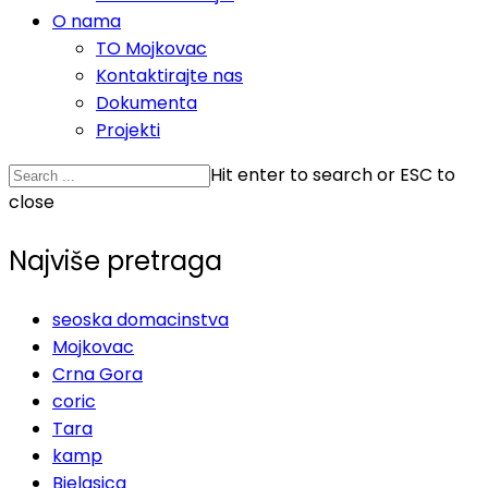
O nama
TO Mojkovac
Kontaktirajte nas
Dokumenta
Projekti
Hit enter to search or ESC to
close
Najviše pretraga
seoska domacinstva
Mojkovac
Crna Gora
coric
Tara
kamp
Bjelasica