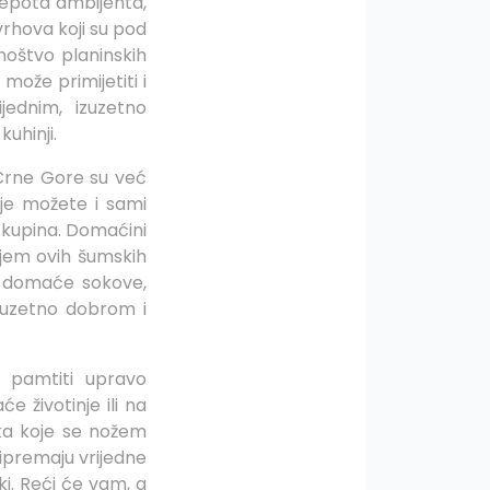
ljepota ambijenta,
vrhova koji su pod
noštvo planinskih
može primijetiti i
jednim, izuzetno
uhinji.
 Crne Gore su već
je možete i sami
 kupina. Domaćini
njem ovih šumskih
 domaće sokove,
izuzetno dobrom i
e pamtiti upravo
 životinje ili na
jeka koje se nožem
ipremaju vrijedne
ki. Reći će vam, a