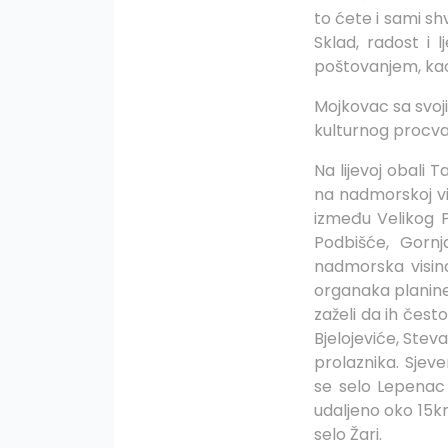
to ćete i sami sh
Sklad, radost i 
poštovanjem, kao 
Mojkovac sa svoji
kulturnog procva
Na lijevoj obali 
na nadmorskoj vis
između Velikog P
Podbišće, Gornja
nadmorska visina
organaka planine 
zaželi da ih čest
Bjelojeviće, Ste
prolaznika. Sjev
se selo Lepenac 
udaljeno oko 15km
selo Žari.