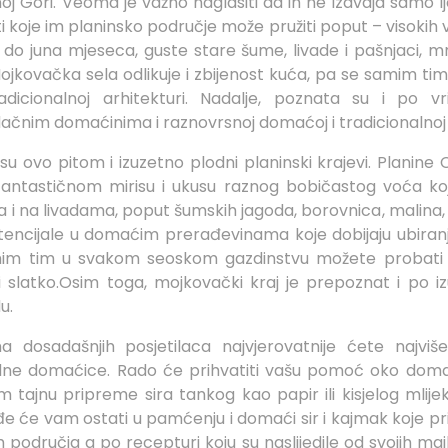
oj Gori. Veoma je važno naglasiti da ih ne izdvaja samo 
 koje im planinsko područje može pružiti poput – visokih 
do juna mjeseca, guste stare šume, livade i pašnjaci, m
 Mojkovačka sela odlikuje i zbijenost kuća, pa se samim tim 
dicionalnoj arhitekturi. Nadalje, poznata su i po vri
dačnim domaćinima i raznovrsnoj domaćoj i tradicionalnoj k
u ovo pitom i izuzetno plodni planinski krajevi. Planine
antastičnom mirisu i ukusu raznog bobičastog voća ko
 i na livadama, poput šumskih jagoda, borovnica, malina,
otencijale u domaćim prerađevinama koje dobijaju ubira
mim tim u svakom seoskom gazdinstvu možete probati
i slatko.Osim toga, mojkovački kraj je prepoznat i po 
u.
a dosadašnjih posjetilaca najvjerovatnije ćete najviš
dne domaćice. Rado će prihvatiti vašu pomoć oko domaće
am tajnu pripreme sira tankog kao papir ili kisjelog mli
đe će vam ostati u pamćenju i domaći sir i kajmak koje pr
područja a po recepturi koju su naslijedile od svojih maj