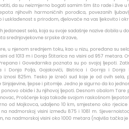
vatiti, da su neizmjerno bogati samim tim što rade i žive 
ljepota njihovih harmoničnih porodica, povezanih ljuba
i usklađenost s prirodom, djelovaće na vas ljekovito i okr
h jedanaest sela, koja su svoje sadašnje nazive dobila u
ta srednjovjekovne srpske drzave,
Tare, u njenom srednjem toku, kao u nizu, poređana su sela
ini od 1013 m i Donja Štitarica na visini od 957 metara. O
repana i Govedarnika poznata su po svojoj ljepoti. Zati
 i Donja Polja, Gojakovići, Bistrica i Gornja i Donja 
 iznosi 825m. Tesko je izreći sud koje je od ovih sela,
Sinjajevine, ljepse i pitomije. Jedno je sigurno da ko jedno
o ponovo obiđe i žu njihovoj ljepoti. Desnom obalom Tare
vanovac, Prošćenje koja takođe svojom raskošnom ljepoto
erno od Mojkovca, udaljeno 10 km, smjesteno oko rjecice 
na nadmorskoj visini između 875 i 1081 m. Sjevernoist
, na nadmorskoj visini oko 1000 metara (najviša tačka je 