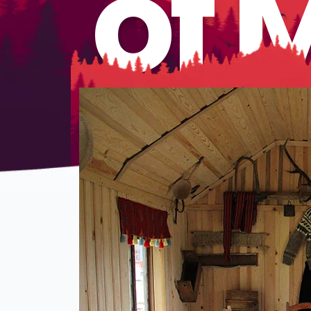
of 
?>