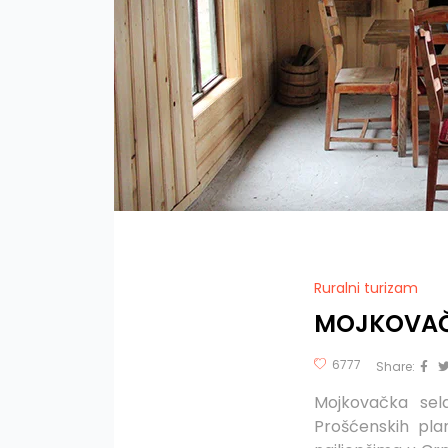
Ruralni turizam
MOJKOVAČ
6777
Share:
Mojkovačka sela
Prošćenskih pla