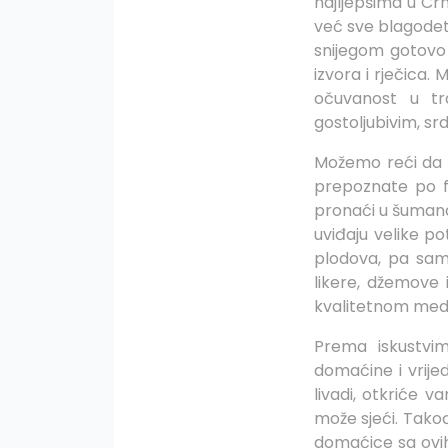
najljepšima u Crn
već sve blagodeti
snijegom gotovo 
izvora i rječica.
očuvanost u tra
gostoljubivim, sr
Možemo reći da s
prepoznate po f
pronaći u šumana
uviđaju velike p
plodova, pa sa
likere, džemove 
kvalitetnom med
Prema iskustvim
domaćine i vrije
livadi, otkriće v
može sjeći. Tako
domaćice sa ovih 