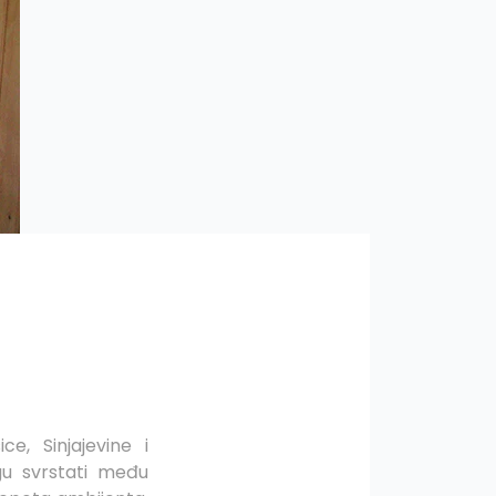
e, Sinjajevine i
gu svrstati među