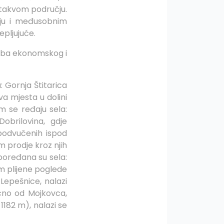
u takvom području.
vlju i međusobnim
epljujuće.
 doba ekonomskog i
: Gornja Štitarica
va mjesta u dolini
m se ređaju sela:
Dobrilovina, gdje
 podvučenih ispod
m prodje kroz njih
 poređana su sela:
m plijene poglede
Lepešnice, nalazi
ocno od Mojkovca,
1182 m), nalazi se