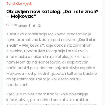
Turističke vijesti
Objavljen novi katalog: „Da li ste znali?
– Mojkovac“
1508
Share:
Turistička organizacija Mojkovac predstavila je
novo promotivno izdanje pod nazivom
„Da li ste
znali? – Mojkovac“
, koje donosi niz zanimljivih
činjenica, upečatljivih fotografija i atraktivnih
informacija o našem kraju. Katalog je kreiran s
namjerom da na jednostavan, ali inspirativan
način približi posjetiocima najzanimljivije aspekte
Mojkovca – od prirodnih ljepota i kulturne baštine,
do specifičnosti i detalja koji često ostaju
neotkriveni.
Riječ je o dvojezičnom izdanju koje objedinjuje
informativni, promotivni i edukativni karakter,