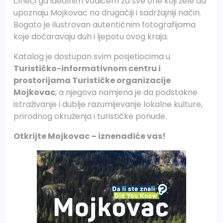
čineći ga idealnim vodičem za sve one koji žele da
upoznaju Mojkovac na drugačiji i sadržajniji način.
Bogato je ilustrovan autentičnim fotografijama
koje dočaravaju duh i ljepotu ovog kraja.
Katalog je dostupan svim posjetiocima u
Turističko-informativnom centru i
prostorijama Turističke organizacije
Mojkovac
, a njegova namjena je da podstakne
istraživanje i dublje razumijevanje lokalne kulture,
prirodnog okruženja i turističke ponude.
Otkrijte Mojkovac – iznenadiće vas!