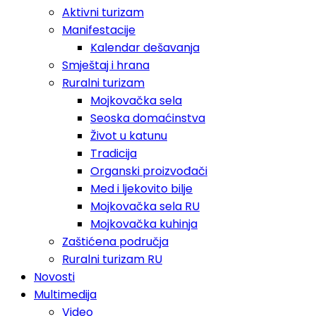
Aktivni turizam
Manifestacije
Kalendar dešavanja
Smještaj i hrana
Ruralni turizam
Mojkovačka sela
Seoska domaćinstva
Život u katunu
Tradicija
Organski proizvođači
Med i ljekovito bilje
Mojkovačka sela RU
Mojkovačka kuhinja
Zaštićena područja
Ruralni turizam RU
Novosti
Multimedija
Video