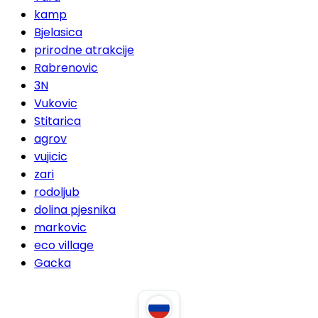
kamp
Bjelasica
prirodne atrakcije
Rabrenovic
3N
Vukovic
Stitarica
agrov
vujicic
zari
rodoljub
dolina pjesnika
markovic
eco village
Gacka