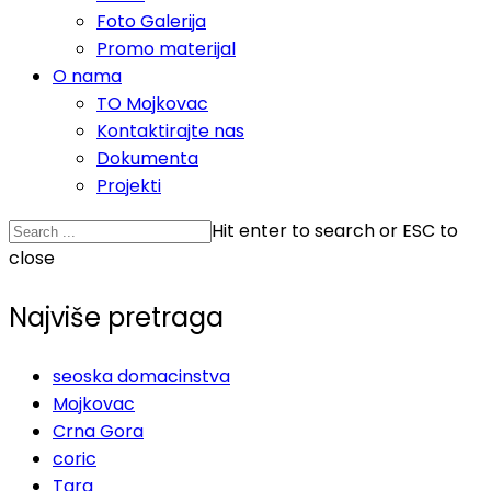
Foto Galerija
Promo materijal
O nama
TO Mojkovac
Kontaktirajte nas
Dokumenta
Projekti
Hit enter to search or ESC to
close
Najviše pretraga
seoska domacinstva
Mojkovac
Crna Gora
coric
Tara