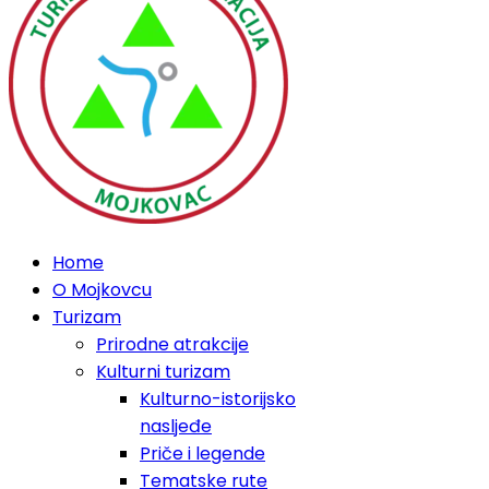
Home
O Mojkovcu
Turizam
Prirodne atrakcije
Kulturni turizam
Kulturno-istorijsko
nasljeđe
Priče i legende
Tematske rute