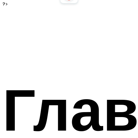
?>
Гла