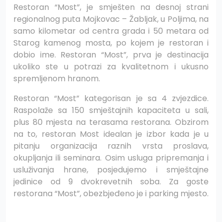
Restoran “Most”, je smješten na desnoj strani
regionalnog puta Mojkovac – Žabljak, u Poljima, na
samo kilometar od centra grada i 50 metara od
Starog kamenog mosta, po kojem je restoran i
dobio ime. Restoran “Most”, prva je destinacija
ukoliko ste u potrazi za kvalitetnom i ukusno
spremljenom hranom.
Restoran “Most” kategorisan je sa 4 zvjezdice.
Raspolaže sa 150 smještajnih kapaciteta u sali,
plus 80 mjesta na terasama restorana. Obzirom
na to, restoran Most idealan je izbor kada je u
pitanju organizacija raznih vrsta proslava,
okupljanja ili seminara. Osim usluga pripremanja i
usluživanja hrane, posjedujemo i smještajne
jedinice od 9 dvokrevetnih soba. Za goste
restorana “Most”, obezbjeđeno je i parking mjesto.