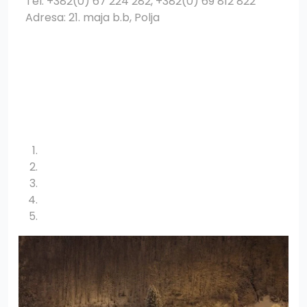
Tel: +382(0) 67 224 282, +382(0) 69 812 822
Adresa: 21. maja b.b, Polja