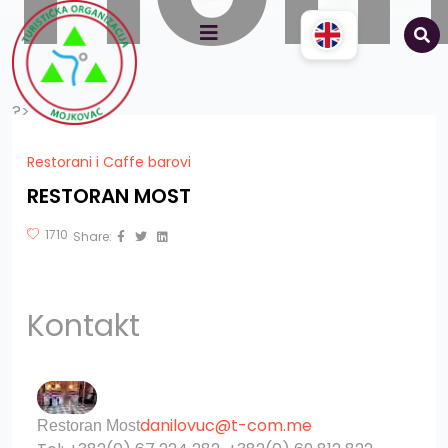
?>
Restorani i Caffe barovi
RESTORAN MOST
1710
Share:
Kontakt
danilovuc@t-com.me
Restoran Most