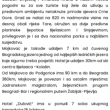
pogodni su za sve turiste koji žele da uživaju u
predivnom ambijentu netaknute prirode sjevera Crne
Gore. Grad se nalazi na 820 m nadmorske visine na
desnoj obali rijeke Tare, okružen sa dvije predivne
planinske ljepotice Bjelasicom i Sinjajevinom,
privilegovan je i sa dva nacionalna parka u najbližem
susjedstvu.
Mojkovac je takođe udaljen 7 km od čuvenog
Biogradskog jezera jednog od najljepših ledničkih jezera
koje sigurno treba posjetiti. Hotel je udaljen 30km od ski
centra Bjelasica –Kolašin.
Od Mojkovca do Podgorice ima 90 km a do Beograda
380km, Mojkovac je povezan i sa ostalim mjestima:
Jadranskom magistralom, željezničkom prugom
Beograd-Bar i regionalnim putem Žabljak-Pljevlja.
Hotel „Dulović“ ima u ponudi 7 soba ukupnog
kapaciteta 18 ležajeva