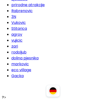
prirodne atrakcije
Rabrenovic
3N
Vukovic
Stitarica
agrov
vujicic
zari
rodoljub
dolina pjesnika
markovic
eco village
Gacka
?>